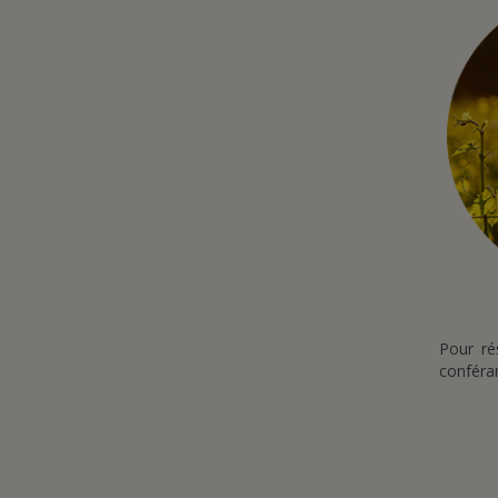
Pour ré
conféran