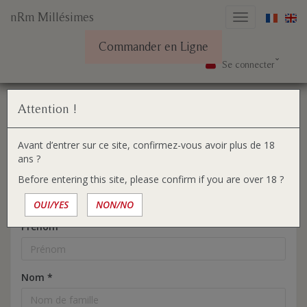
nRm Millésimes
Basculer
la
Commander en Ligne
navigation
Se connecter
Aller
Vous
Accueil
S'inscrire
au
êtes
Créer un nouveau compte
contenu
ici :
Attention !
1. INFORMATIONS PERSONNELLES
Avant d’entrer sur ce site, confirmez-vous avoir plus de 18
ans ?
Titre
*
Before entering this site, please confirm if you are over 18 ?
OUI/YES
NON/NO
Prénom
*
Nom
*