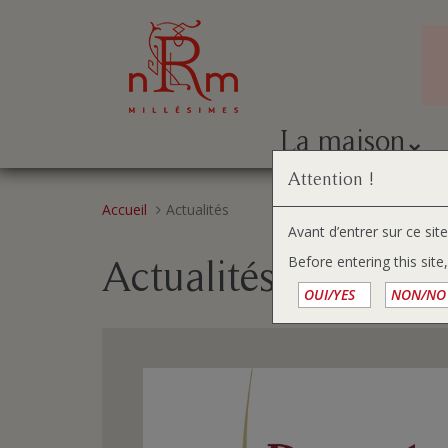
La maison
Attention !
Aller
Vous
Accueil
Actualités
au
êtes
Avant d’entrer sur ce sit
contenu
ici :
Actualités
Before entering this site
OUI/YES
NON/NO