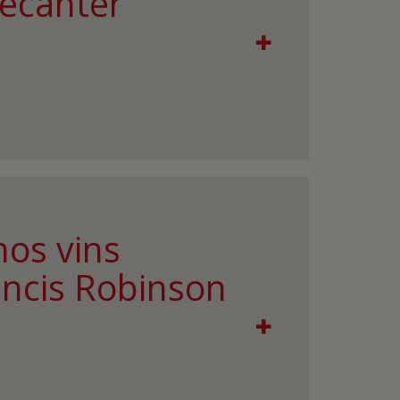
Decanter
nos vins
ancis Robinson