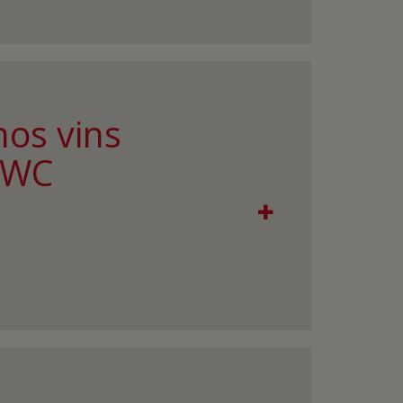
nos vins
'IWC