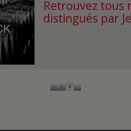
Retrouvez tous 
distingués par 
Pagination
1
2