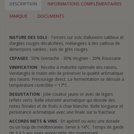
DESCRIPTION
INFORMATIONS COMPLÉMENTAIRES
MARQUE
DOCUMENTS
NATURE DES SOLS
: Terroirs sur sols d’alluvions sableux et
d’argiles rouges décalcifiées, mélangées à des cailloux de
dimensions variées ; sols de grès rouges.
CEPAGES
: 50% Grenache - 30% Viognier - 20% Roussane
VINIFICATION
: Récolte à maturité optimale des raisins,
Vendangés le matin afin de préserver la qualité arômatique
des raisins. Pressurage direct. La fermentation se déroule à
température contrôlée < 17°C.
DEGUSTATION
: Jolie couleur jaune or avec de légers
reflets verts. Belle intensité aromatique qui dévoile des
notes florales et de fruits à chair blanche. Belle longueur et
persistance arômatique avec une finale sur la fraicheur.
ACCORDS METS & VINS
: En apéritif ou avec une dorade
ou un loup de méditerranée. Servir à 14°C. Temps de garde
de 3 à 5 ans mais appréciable dès maintenant.