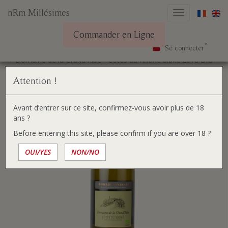
nRm Millésimes
Basculer
la
Commander en Ligne
navigation
Se connecter
Aller
Vous
Accueil
Nos vins
au
êtes
Domaine de la Grand'Ribe - Côtes du Rhône blanc 2018 BIO
contenu
ici :
Attention !
Avant d’entrer sur ce site, confirmez-vous avoir plus de 18
ans ?
Before entering this site, please confirm if you are over 18 ?
OUI/YES
NON/NO