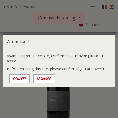
nRm Millésimes
Basculer
la
Commander en Ligne
navigation
Se connecter
Aller
Vous
Accueil
Nos vins
Cornas 2021
au
êtes
contenu
ici :
Attention !
Avant d’entrer sur ce site, confirmez-vous avoir plus de 18
ans ?
Before entering this site, please confirm if you are over 18 ?
OUI/YES
NON/NO