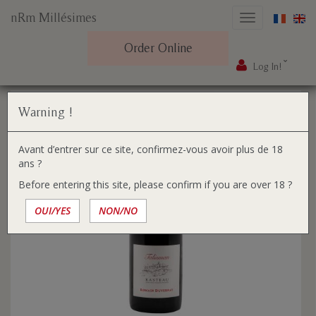
nRm Millésimes
Toggle
navigation
Order Online
Log In!
Skip
You
Home
Our wines
Talisman AOP Rasteau 2019
to
are
content
here:
Warning !
Avant d’entrer sur ce site, confirmez-vous avoir plus de 18
ans ?
Before entering this site, please confirm if you are over 18 ?
OUI/YES
NON/NO