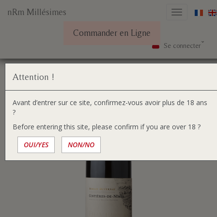
nRm Millésimes
Basculer
la
Commander en Ligne
navigation
Se connecter
Aller
Vous
Accueil
Nos vins
au
êtes
contenu
ici :
Attention !
Avant d’entrer sur ce site, confirmez-vous avoir plus de 18 ans
?
Before entering this site, please confirm if you are over 18 ?
OUI/YES
NON/NO